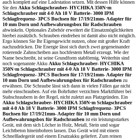
auch komplett auf eine Ladestation setzen. Mit dessen Hilfe können
Sie den
Akku Schlagschrauber- HYCHIKA 350N·m
Schlagschrauber mit 4-0 Ah 18 V Batterie- 3000 IPM
Schlagfrequenz- 3PCS Buchsen für 17/19/21mm- Adapter für
10 mm Dorn und Aufbewahrungsbox für Radschrauben
abwinkeln. Optionales Zubehör erweitert die Einsatzmöglichkeiten
hierbei zusätzlich. Schrauben eindrehen ist damit also nicht möglich.
Ergo können Sie Ihr Eigengewicht nutzen, ohne mit großer Kraft
nachzudrücken. Die Energie lässt sich durch zwei gegeneinander
rotierende Zahnscheiben aus hochfestem Metall erzeugt. Wie der
Name beschreibt, ist seine Grundform stabförmig. Weiterhin sind
noch sogenannte Akku
Akku Schlagschrauber- HYCHIKA
350N·m Schlagschrauber mit 4-0 Ah 18 V Batterie- 3000 IPM
Schlagfrequenz- 3PCS Buchsen für 17/19/21mm- Adapter für
10 mm Dorn und Aufbewahrungsbox für Radschrauben
zu
erwähnen. Die Schraube lässt sich dann in vielen Fällen gar nicht
mehr einschrauben. Auf ein Bohrfutter verzichten Marktführer bei
Stabschraubern in der Regel, nicht zuletzt aus Platzgründen. Ein
Akku Schlagschrauber- HYCHIKA 350N·m Schlagschrauber
mit 4-0 Ah 18 V Batterie- 3000 IPM Schlagfrequenz- 3PCS
Buchsen für 17/19/21mm- Adapter für 10 mm Dorn und
Aufbewahrungsbox für Radschrauben
ist ein leistungsstarkes
Gerät, mit dem sich Löcher in Holz, Metall, Stein und sogar
Leichtbeton hineinbohren lassen. Das Gerät wird mit einem
Schnellladegerät und einem Ersatzakku geliefert. Zum reinen