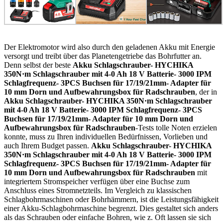
Der Elektromotor wird also durch den geladenen Akku mit Energie
versorgt und treibt über das Planetengetriebe das Bohrfutter an.
Denn selbst der beste
Akku Schlagschrauber- HYCHIKA
350N·m Schlagschrauber mit 4-0 Ah 18 V Batterie- 3000 IPM
Schlagfrequenz- 3PCS Buchsen für 17/19/21mm- Adapter für
10 mm Dorn und Aufbewahrungsbox für Radschrauben
, der in
Akku Schlagschrauber- HYCHIKA 350N·m Schlagschrauber
mit 4-0 Ah 18 V Batterie- 3000 IPM Schlagfrequenz- 3PCS
Buchsen für 17/19/21mm- Adapter für 10 mm Dorn und
Aufbewahrungsbox für Radschrauben
-Tests tolle Noten erzielen
konnte, muss zu Ihren individuellen Bedürfnissen, Vorlieben und
auch Ihrem Budget passen.
Akku Schlagschrauber- HYCHIKA
350N·m Schlagschrauber mit 4-0 Ah 18 V Batterie- 3000 IPM
Schlagfrequenz- 3PCS Buchsen für 17/19/21mm- Adapter für
10 mm Dorn und Aufbewahrungsbox für Radschrauben
mit
integriertem Stromspeicher verfügen über eine Buchse zum
Anschluss eines Stromnetzteils. Im Vergleich zu klassischen
Schlagbohrmaschinen oder Bohrhämmern, ist die Leistungsfähigkeit
einer Akku-Schlagbohrmaschine begrenzt. Dies gestaltet sich anders
als das Schrauben oder einfache Bohren, wie z. Oft lassen sie sich