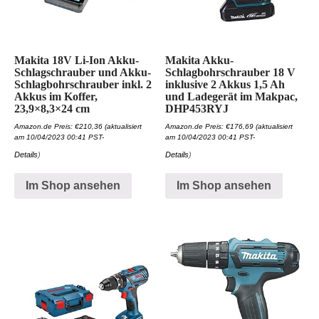
Makita 18V Li-Ion Akku-
Makita Akku-
Schlagschrauber und Akku-
Schlagbohrschrauber 18 V
Schlagbohrschrauber inkl. 2
inklusive 2 Akkus 1,5 Ah
Akkus im Koffer,
und Ladegerät im Makpac,
23,9×8,3×24 cm
DHP453RYJ
Amazon.de Preis:
€
210,36
(aktualisiert
Amazon.de Preis:
€
176,69
(aktualisiert
am 10/04/2023 00:41 PST-
am 10/04/2023 00:41 PST-
Details
)
Details
)
Im Shop ansehen
Im Shop ansehen