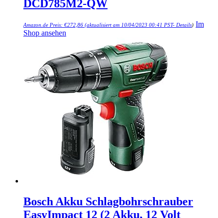
DCD785M2-QW
Im
Amazon.de Preis:
€
272,86
(aktualisiert am 10/04/2023 00:41 PST-
Details
)
Shop ansehen
Bosch Akku Schlagbohrschrauber
EasyImpact 12 (2 Akku, 12 Volt