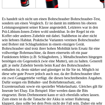
Es handelt sich nicht um einen Bohrschrauber Bohrschrauber-Test,
sondern um einen Vergleich. Er ist damit im mittleren bis oberen
Leistungssegment seiner Klasse angesiedelt. Letzteres war in den
Prä-Lithium-Ionen-Zeiten wohl undenkbar. In der Regel ist ein
Koffer oder anderes Zubehör mit dabei. Stahlbeton ist aber nicht
sein liebstes Habitat. Praktische Varianten vereinen Bohrschrauber
und Bohrer mit Schlagfunktion in einem einzigen Gerät.
Bohrschrauber sind trotz ihrer hohen Mobilität kein Ersatz für eine
vollwertige Bohrmaschine, da ihnen einerseits oft ein paar
Funktionen fehlen (z.B: Schlagbohren, ). Metallschrauben hingegen
benötigen ein Gegenstück (wie eine Mutter), um zu halten. Generell
gilt: je mehr Zubehör bereits beim Kauf des Bohrschraubers
enthalten ist, desto stärker und günstiger ist für Sie ist. Möglich ist
diese sehr gute Power jedoch auch nur, da der Bohrschrauber über
ein zwei Ganggetriebe verfügt. die diesen beschreibenden Angaben.
Dafür sorgen ein Bithalter- und Bohrfutteraufsatz, ein
Exzenteraufsatz sowie ein spezieller Winkelaufsatz. Gleiches gilt für
Inserate bei Ebay. Ein Beispiel: Hier werden dann die Bits
eingesetzt. Beim Drehmoment kann er sich ebenfalls sehen lassen.
Zum einen ist da die Tatsache der Akku in seiner Halterung
klappert, dass sollte bei dem Preis nicht der Fall sein. Daher ein sehr