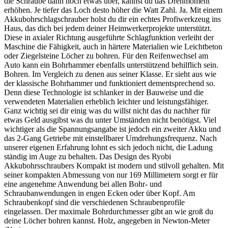
die Schraube dann noch etwas über, kannst du das Drehmoment
erhöhen. Je tiefer das Loch desto höher die Watt Zahl. Ja. Mit einem
Akkubohrschlagschrauber holst du dir ein echtes Profiwerkzeug ins
Haus, das dich bei jedem deiner Heimwerkerprojekte unterstützt.
Diese in axialer Richtung ausgeführte Schlagfunktion verleiht der
Maschine die Fähigkeit, auch in härtere Materialien wie Leichtbeton
oder Ziegelsteine Löcher zu bohren. Für den Reifenwechsel am
Auto kann ein Bohrhammer ebenfalls unterstützend behilflich sein.
Bohren. Im Vergleich zu denen aus seiner Klasse. Er sieht aus wie
der klassische Bohrhammer und funktioniert dementsprechend so.
Denn diese Technologie ist schlanker in der Bauweise und die
verwendeten Materialien erheblich leichter und leistungsfähiger.
Ganz wichtig sei dir einig was du willst nicht das du nachher für
etwas Geld ausgibst was du unter Umständen nicht benötigst. Viel
wichtiger als die Spannungsangabe ist jedoch ein zweiter Akku und
das 2-Gang Getriebe mit einstellbarer Umdrehungsfrequenz. Nach
unserer eigenen Erfahrung lohnt es sich jedoch nicht, die Ladung
ständig im Auge zu behalten. Das Design des Ryobi
Akkubohrsschraubers Kompakt ist modern und stilvoll gehalten. Mit
seiner kompakten Abmessung von nur 169 Millimetern sorgt er für
eine angenehme Anwendung bei allen Bohr- und
Schraubanwendungen in engen Ecken oder über Kopf. Am
Schraubenkopf sind die verschiedenen Schraubenprofile
eingelassen. Der maximale Bohrdurchmesser gibt an wie groß du
deine Löcher bohren kannst. Holz, angegeben in Newton-Meter