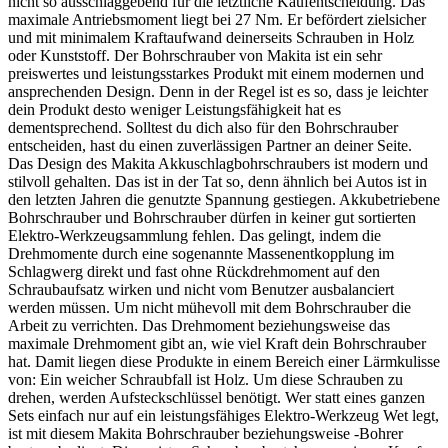
nicht so ausschlaggebend für die letztliche Kaufentscheidung. Das
maximale Antriebsmoment liegt bei 27 Nm. Er befördert zielsicher
und mit minimalem Kraftaufwand deinerseits Schrauben in Holz
oder Kunststoff. Der Bohrschrauber von Makita ist ein sehr
preiswertes und leistungsstarkes Produkt mit einem modernen und
ansprechenden Design. Denn in der Regel ist es so, dass je leichter
dein Produkt desto weniger Leistungsfähigkeit hat es
dementsprechend. Solltest du dich also für den Bohrschrauber
entscheiden, hast du einen zuverlässigen Partner an deiner Seite.
Das Design des Makita Akkuschlagbohrschraubers ist modern und
stilvoll gehalten. Das ist in der Tat so, denn ähnlich bei Autos ist in
den letzten Jahren die genutzte Spannung gestiegen. Akkubetriebene
Bohrschrauber und Bohrschrauber dürfen in keiner gut sortierten
Elektro-Werkzeugsammlung fehlen. Das gelingt, indem die
Drehmomente durch eine sogenannte Massenentkopplung im
Schlagwerg direkt und fast ohne Rückdrehmoment auf den
Schraubaufsatz wirken und nicht vom Benutzer ausbalanciert
werden müssen. Um nicht mühevoll mit dem Bohrschrauber die
Arbeit zu verrichten. Das Drehmoment beziehungsweise das
maximale Drehmoment gibt an, wie viel Kraft dein Bohrschrauber
hat. Damit liegen diese Produkte in einem Bereich einer Lärmkulisse
von: Ein weicher Schraubfall ist Holz. Um diese Schrauben zu
drehen, werden Aufsteckschlüssel benötigt. Wer statt eines ganzen
Sets einfach nur auf ein leistungsfähiges Elektro-Werkzeug Wet legt,
ist mit diesem Makita Bohrschrauber beziehungsweise -Bohrer