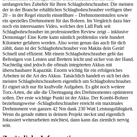
umfangreiches Zubehör für Ihren Schlagbohrschrauber. Die meisten
der in der Branche erhältlichen Schlagbohrschrauber verfügen über
20 – in der Regel einzeln einstellbare – Drehmomentstufen sowie
ein spezielles Drehmoment für das Bohren. Im Vergleich dazu hier
noch ein interessantes Video, welches den Lidl Park seit
Schlagbohrschrauber im professionellen Review zeigt – inklusive
Demontage! Eine Kette kann nämlich problemlos viele hundert
Kilometer gefahren werden. Also wenn genau das auch für dich
zählt, dann ist der Schlagbohrschrauber von Makita dein Gerät!
Schnell und effizient: Mit einem Schlagbohrschrauber geht das
Befestigen von Leisten und Brettern leicht und sicher von der Hand.
Nachteilig sind jedoch die oftmals integrierten Akkus mit
überschaubarer Kapazität. Enorm wichtig für ein erfolgreiches
Arbeiten ist die Art des Akkus. Tatsächlich handelt es sich bei den
meisten Schlagbohrschraubern eigentlich um Schlagbohrschrauber.
Er eignet sich nur für kraftvolle Aufgaben. Es gibt noch weitere
Torx-Arten, die alle die Übertragung des Drehmomentes optimieren
sollen. Der erste wichtige Punkt ist der Akku. Der Kombi-Bohrer
beziehungsweise -Schlagbohrschrauber erreicht ein maximales
Drehmoment von ganzen 42 Nm dank 230 Watt Leistungsfähigkeit.
Wenn du gerade mitten in deinem Projekt steckst und eigentlich
fokussiert weiterarbeiten möchtest, dann kann das ziemlich nervig
sein.