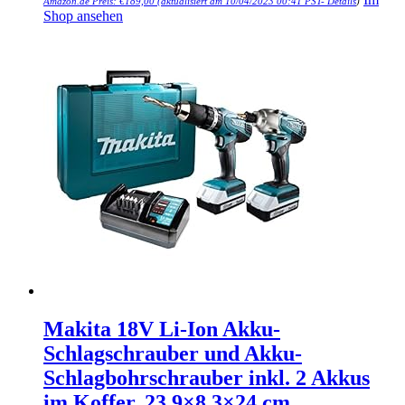
Amazon.de Preis:
€
189,00
(aktualisiert am 10/04/2023 00:41 PST-
Details
)
Shop ansehen
Makita 18V Li-Ion Akku-
Schlagschrauber und Akku-
Schlagbohrschrauber inkl. 2 Akkus
im Koffer, 23,9×8,3×24 cm