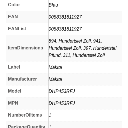
Color
Blau
EAN
0088381811927
EANList
0088381811927
894, Hundertstel Zoll, 941,
ItemDimensions
Hundertstel Zoll, 397, Hundertstel
Pfund, 311, Hundertstel Zoll
Label
Makita
Manufacturer
Makita
Model
DHP453RFJ
MPN
DHP453RFJ
NumberOfItems
1
PackageQuantity
1