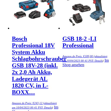
Bosch
GSB 18-2 -LI
Professional 18V
Professional
System Akku
Amazon.de Preis:
€
189,00
(aktualisiert
Schlagbohrschrauber
Im
am 10/04/2023 00:41 PST-
Details
)
GSB 18V-28 (inkl.
Shop ansehen
2x 2,0 Ah Akku,
Ladegerät AL
1820 CV, in L-
BOXX…
Amazon.de Preis:
€
243,12
(aktualisiert
Im
am 10/04/2023 00:41 PST-
Details
)