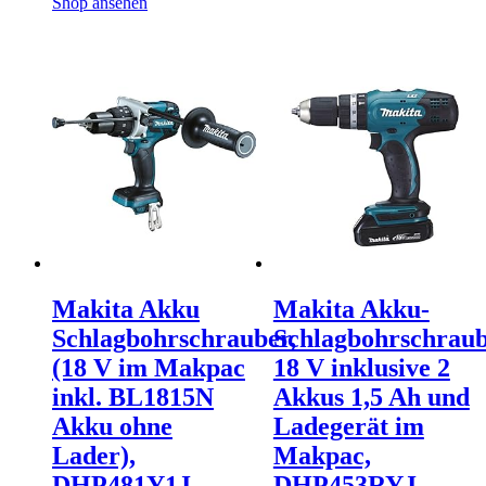
Shop ansehen
Makita Akku
Makita Akku-
Schlagbohrschrauber,
Schlagbohrschrau
(18 V im Makpac
18 V inklusive 2
inkl. BL1815N
Akkus 1,5 Ah und
Akku ohne
Ladegerät im
Lader),
Makpac,
DHP481Y1J
DHP453RYJ