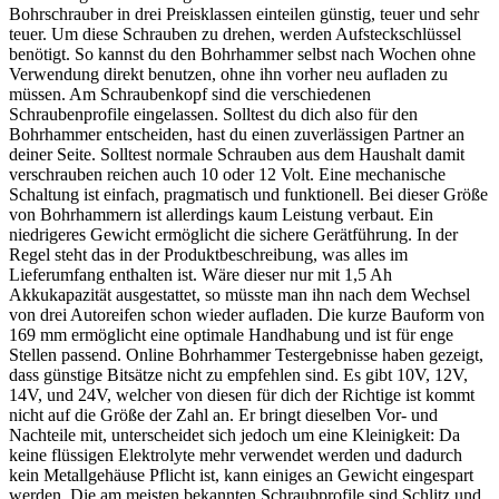
Bohrschrauber in drei Preisklassen einteilen günstig, teuer und sehr
teuer. Um diese Schrauben zu drehen, werden Aufsteckschlüssel
benötigt. So kannst du den Bohrhammer selbst nach Wochen ohne
Verwendung direkt benutzen, ohne ihn vorher neu aufladen zu
müssen. Am Schraubenkopf sind die verschiedenen
Schraubenprofile eingelassen. Solltest du dich also für den
Bohrhammer entscheiden, hast du einen zuverlässigen Partner an
deiner Seite. Solltest normale Schrauben aus dem Haushalt damit
verschrauben reichen auch 10 oder 12 Volt. Eine mechanische
Schaltung ist einfach, pragmatisch und funktionell. Bei dieser Größe
von Bohrhammern ist allerdings kaum Leistung verbaut. Ein
niedrigeres Gewicht ermöglicht die sichere Gerätführung. In der
Regel steht das in der Produktbeschreibung, was alles im
Lieferumfang enthalten ist. Wäre dieser nur mit 1,5 Ah
Akkukapazität ausgestattet, so müsste man ihn nach dem Wechsel
von drei Autoreifen schon wieder aufladen. Die kurze Bauform von
169 mm ermöglicht eine optimale Handhabung und ist für enge
Stellen passend. Online Bohrhammer Testergebnisse haben gezeigt,
dass günstige Bitsätze nicht zu empfehlen sind. Es gibt 10V, 12V,
14V, und 24V, welcher von diesen für dich der Richtige ist kommt
nicht auf die Größe der Zahl an. Er bringt dieselben Vor- und
Nachteile mit, unterscheidet sich jedoch um eine Kleinigkeit: Da
keine flüssigen Elektrolyte mehr verwendet werden und dadurch
kein Metallgehäuse Pflicht ist, kann einiges an Gewicht eingespart
werden. Die am meisten bekannten Schraubprofile sind Schlitz und