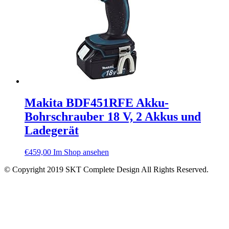
Makita BDF451RFE Akku-
Bohrschrauber 18 V, 2 Akkus und
Ladegerät
€
459,00
Im Shop ansehen
© Copyright 2019 SKT Complete Design All Rights Reserved.