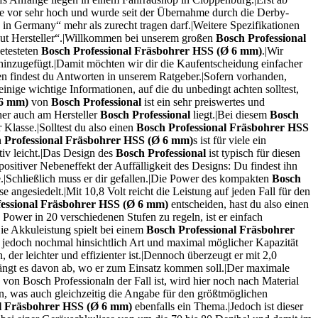
ie vor sehr hoch und wurde seit der Übernahme durch die Derby-
 in Germany“ mehr als zurecht tragen darf.|Weitere Spezifikationen
laut Hersteller“.|Willkommen bei unserem großen
Bosch Professional
getesteten
Bosch Professional Fräsbohrer HSS (Ø 6 mm)
.|Wir
inzugefügt.|Damit möchten wir dir die Kaufentscheidung einfacher
gen findest du Antworten in unserem Ratgeber.|Sofern vorhanden,
einige wichtige Informationen, auf die du unbedingt achten solltest,
 6 mm)
von
Bosch Professional
ist ein sehr preiswertes und
her auch am Hersteller
Bosch Professional
liegt.|Bei diesem
Bosch
 Klasse.|Solltest du also einen
Bosch Professional Fräsbohrer HSS
 Professional Fräsbohrer HSS (Ø 6 mm)
s ist für viele ein
iv leicht.|Das Design des
Bosch Professional
ist typisch für diesen
ositiver Nebeneffekt der Auffälligkeit des Designs: Du findest ihn
e.|Schließlich muss er dir gefallen.|Die Power des kompakten
Bosch
se angesiedelt.|Mit 10,8 Volt reicht die Leistung auf jeden Fall für den
fessional Fräsbohrer HSS (Ø 6 mm)
entscheiden, hast du also einen
Power in 20 verschiedenen Stufen zu regeln, ist er einfach
Die Akkuleistung spielt bei einem
Bosch Professional Fräsbohrer
 jedoch nochmal hinsichtlich Art und maximal möglicher Kapazität
er leichter und effizienter ist.|Dennoch überzeugt er mit 2,0
hängt es davon ab, wo er zum Einsatz kommen soll.|Der maximale
von Bosch Professionaln der Fall ist, wird hier noch nach Material
, was auch gleichzeitig die Angabe für den größtmöglichen
al Fräsbohrer HSS (Ø 6 mm)
ebenfalls ein Thema.|Jedoch ist dieser