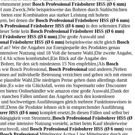
 Drehmoment jener
Bosch Professional Fräsbohrer HSS (Ø 6 mm)
el zum Zweck.|Wie beispielsweise das Bohren durch Stahlschichten
d bieten eine Kombination aus starker Leistung mit hohem
ern, bei denen die
Bosch Professional Fräsbohrer HSS (Ø 6 mm)
h Professional Fräsbohrer HSS (Ø 6 mm)
in den seltensten Fällen
dieser Seite kein
Bosch Professional Fräsbohrer HSS (Ø 6 mm)
al Fräsbohrer HSS (Ø 6 mm)
.|Die große Auswahl und
ional Fräsbohrer HSS (Ø 6 mm)
beispielsweise nicht gleich
Bosch
auf an? Wer die Angaben zur Energiequelle des Produktes genau
intensiver Nutzung sind 18 Volt die bessere Wahl.|Die zweite Angabe,
nd 4 Ah schon komfortabel.|Ein Blick auf die Angabe des
Bohrer, für den sich mindestens 15 Nm empfehlen.|Als
Bosch
 wie Bosch Professional,
Bosch Professional
und anderen.|Neben
önnen auf individuelle Betreuung verzichten und geben sich mit einem
plausible Wahl.|Die niedrigen Preise gehen dann allerdings damit
dukte.|Es wäre ein Glücksfall, wenn ein Supermarkt oder Discounter
teren bieten Onlinehändler wie amazon eine große Auswahl.|Dank der
In manchen Fällen umfasst das Angebot auch den kostenlosen
n und hochwertigen Ausführungen gleich mehrere Funktionsweisen in
iff.|Denn die Produkte lohnen sich in entsprechender Ausführung
ohrer HSS (Ø 6 mm)
komplett ersetzt.|In diesen Fällen und selbst bei
bhängigkeit vom Stromnetz.|
Bosch Professional Fräsbohrer HSS (Ø
und eine intensive Nutzung vorsieht, achtet beim Kauf idealerweise
pruchsvoll, sind
Bosch Professional Fräsbohrer HSS (Ø 6 mm)
von
Bosch Professional
Mittelmotor Active Line Mittelmotor durch ein