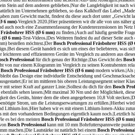
ein Stein auf dem anderen geblieben.|Nur die Langlebigkeit ist nach w
 natürlich im Unternehmen geblieben, so dass Kalkhoff das Label „Made
ngaben zum Gewicht macht, findest du diese auch dort unter „Gewicht 
(Ø 6 mm)
-Vergleich 2020.|Hier präsentieren wir dir alle von uns näher 
und auch noch eine Zusammenfassung der Kundenrezensionen im Netz h
l Fräsbohrer HSS (Ø 6 mm)
zu finden.|Auch auf häufig gestellte Fra
S (Ø 6 mm)
-Test-Videos.|Des Weiteren findest du auf dieser Seite auch 
mm) bestellen möchtest.|Der
Bosch Professional Fräsbohrer HSS (Ø
n.|Bei diesem Gerät handelt es sich um eines der beliebteren, was sic
r leichteren und effizienteren Geräte im Vergleich zu anderen aus dieser
osch Professional
für dich genau der Richtige.|Das Gewicht des
Bosch
t von nur einem Kilogramm im Vergleich zu seinen Kontrahenten relat
n
Bosch Professional Fräsbohrer HSS (Ø 6 mm)
modern wirken.|Als p
tz bleibt das Design eine individuelle Entscheidung und Geschmacksach
ausgestattet.|Er ist im mittleren bis oberen Leistungssegment seiner Klas
 mit seiner Kraft auf ganzer Linie.|Solltest du dich für den
Bosch Pro
ebenfalls sehen lassen.|Mit maximal 30 Nm und der Möglichkeit, diese 
igkeit des Geräts, hinter dem die oben angegebenen 10,8 Volt stecken.|
nötigte Strom, um die Leistungserwartungen zu erfüllen.|Hierbei wird
d Lithium-Ion.|Hier haben wir es mit einem Lithium-Ionen-Akku zutun, d
 es mit den vorhandenen Bedingungen eigentlich kaum noch.|Letztlich 
ie es bei den meisten
Bosch Professional Fräsbohrer HSS (Ø 6 mm)
von
Bosch Professional
kann mit 10 mm Bohrfutterspannweite punkten
 mm machen.|Die Lautstärke ist natürlich bei einem
Bosch Profession