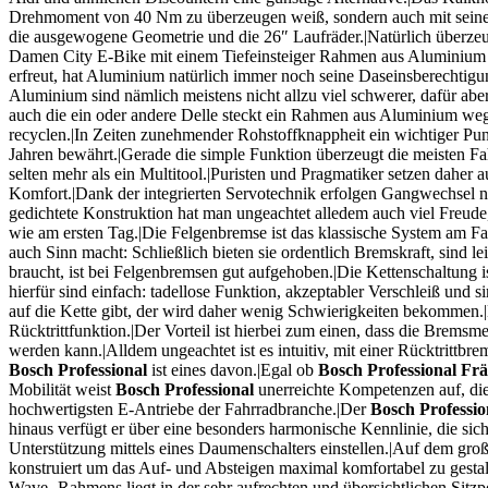
Drehmoment von 40 Nm zu überzeugen weiß, sondern auch mit seiner h
die ausgewogene Geometrie und die 26″ Laufräder.|Natürlich überzeug
Damen City E-Bike mit einem Tiefeinsteiger Rahmen aus Aluminium s
erfreut, hat Aluminium natürlich immer noch seine Daseinsberechtigun
Aluminium sind nämlich meistens nicht allzu viel schwerer, dafür ab
auch die ein oder andere Delle steckt ein Rahmen aus Aluminium weg.
recyclen.|In Zeiten zunehmender Rohstoffknappheit ein wichtiger Punk
Jahren bewährt.|Gerade die simple Funktion überzeugt die meisten Fa
selten mehr als ein Multitool.|Puristen und Pragmatiker setzen dahe
Komfort.|Dank der integrierten Servotechnik erfolgen Gangwechsel näm
gedichtete Konstruktion hat man ungeachtet alledem auch viel Freude
wie am ersten Tag.|Die Felgenbremse ist das klassische System am Fa
auch Sinn macht: Schließlich bieten sie ordentlich Bremskraft, sind l
braucht, ist bei Felgenbremsen gut aufgehoben.|Die Kettenschaltung i
hierfür sind einfach: tadellose Funktion, akzeptabler Verschleiß un
auf die Kette gibt, der wird daher wenig Schwierigkeiten bekommen
Rücktrittfunktion.|Der Vorteil ist hierbei zum einen, dass die Bremsm
werden kann.|Alldem ungeachtet ist es intuitiv, mit einer Rücktrittb
Bosch Professional
ist eines davon.|Egal ob
Bosch Professional Fr
Mobilität weist
Bosch Professional
unerreichte Kompetenzen auf, die
hochwertigsten E-Antriebe der Fahrradbranche.|Der
Bosch Professio
hinaus verfügt er über eine besonders harmonische Kennlinie, die sich
Unterstützung mittels eines Daumenschalters einstellen.|Auf dem gr
konstruiert um das Auf- und Absteigen maximal komfortabel zu gestalt
Wave- Rahmens liegt in der sehr aufrechten und übersichtlichen Sitz