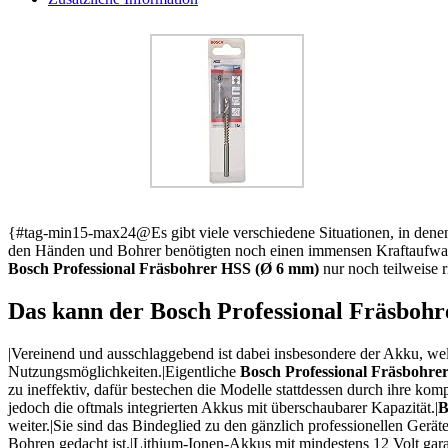
{#tag-min15-max24@Es gibt viele verschiedene Situationen, in denen
den Händen und Bohrer benötigten noch einen immensen Kraftaufwan
Bosch Professional Fräsbohrer HSS (Ø 6 mm)
nur noch teilweise r
Das kann der Bosch Professional Fräsboh
|Vereinend und ausschlaggebend ist dabei insbesondere der Akku, wel
Nutzungsmöglichkeiten.|Eigentliche
Bosch Professional Fräsbohre
zu ineffektiv, dafür bestechen die Modelle stattdessen durch ihre k
jedoch die oftmals integrierten Akkus mit überschaubarer Kapazität.|
B
weiter.|Sie sind das Bindeglied zu den gänzlich professionellen Gerä
Bohren gedacht ist.|Lithium-Ionen-Akkus mit mindestens 12 Volt gara