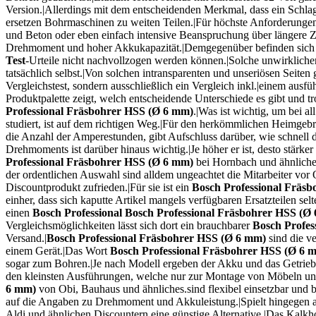
Version.|Allerdings mit dem entscheidenden Merkmal, dass ein Schla
ersetzen Bohrmaschinen zu weiten Teilen.|Für höchste Anforderunge
und Beton oder eben einfach intensive Beanspruchung über längere Ze
Drehmoment und hoher Akkukapazität.|Demgegenüber befinden sich im 
Test
-Urteile nicht nachvollzogen werden können.|Solche unwirkliche
tatsächlich selbst.|Von solchen intransparenten und unseriösen Seiten 
Vergleichstest, sondern ausschließlich ein Vergleich inkl.|einem aus
Produktpalette zeigt, welch entscheidende Unterschiede es gibt und tr
Professional Fräsbohrer HSS (Ø 6 mm)
.|Was ist wichtig, um bei 
studiert, ist auf dem richtigen Weg.|Für den herkömmlichen Heimgebr
die Anzahl der Amperestunden, gibt Aufschluss darüber, wie schnell d
Drehmoments ist darüber hinaus wichtig.|Je höher er ist, desto stärker
Professional Fräsbohrer HSS (Ø 6 mm)
bei Hornbach und ähnliche
der ordentlichen Auswahl sind alldem ungeachtet die Mitarbeiter vor 
Discountprodukt zufrieden.|Für sie ist ein
Bosch Professional Fräs
einher, dass sich kaputte Artikel mangels verfügbaren Ersatzteilen s
einen
Bosch Professional
Bosch Professional Fräsbohrer HSS (Ø
Vergleichsmöglichkeiten lässt sich dort ein brauchbarer
Bosch Profes
Versand.|
Bosch Professional Fräsbohrer HSS (Ø 6 mm)
sind die v
einem Gerät.|Das Wort
Bosch Professional Fräsbohrer HSS (Ø 6 
sogar zum Bohren.|Je nach Modell ergeben der Akku und das Getriebe
den kleinsten Ausführungen, welche nur zur Montage von Möbeln und 
6 mm)
von Obi, Bauhaus und ähnliches.sind flexibel einsetzbar und be
auf die Angaben zu Drehmoment und Akkuleistung.|Spielt hingegen all
Aldi und ähnlichen Discountern eine günstige Alternative.|Das Kalkh