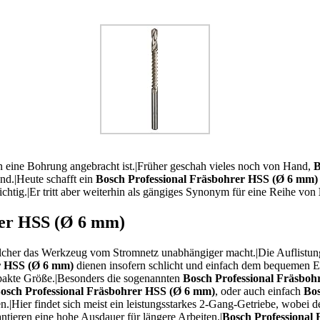
 eine Bohrung angebracht ist.|Früher geschah vieles noch von Hand,
B
d.|Heute schafft ein
Bosch Professional Fräsbohrer HSS (Ø 6 mm)
ichtig.|Er tritt aber weiterhin als gängiges Synonym für eine Reihe von
rer HSS (Ø 6 mm)
cher das Werkzeug vom Stromnetz unabhängiger macht.|Die Auflistung z
r HSS (Ø 6 mm)
dienen insofern schlicht und einfach dem bequemen 
ompakte Größe.|Besonders die sogenannten
Bosch Professional Fräsbo
osch Professional Fräsbohrer HSS (Ø 6 mm)
, oder auch einfach
Bos
ten.|Hier findet sich meist ein leistungsstarkes 2-Gang-Getriebe, wob
ntieren eine hohe Ausdauer für längere Arbeiten.|
Bosch Professional