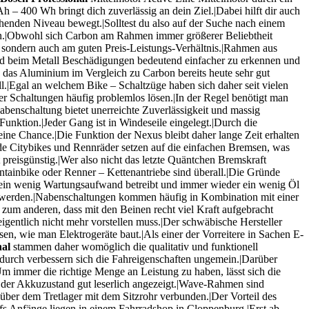
 400 Wh bringt dich zuverlässig an dein Ziel.|Dabei hilft dir auch
chenden Niveau bewegt.|Solltest du also auf der Suche nach einem
en.|Obwohl sich Carbon am Rahmen immer größerer Beliebtheit
n, sondern auch am guten Preis-Leistungs-Verhältnis.|Rahmen aus
sind beim Metall Beschädigungen bedeutend einfacher zu erkennen und
 das Aluminium im Vergleich zu Carbon bereits heute sehr gut
l.|Egal an welchem Bike – Schaltzüge haben sich daher seit vielen
er Schaltungen häufig problemlos lösen.|In der Regel benötigt man
abenschaltung bietet unerreichte Zuverlässigkeit und massig
Funktion.|Jeder Gang ist in Windeseile eingelegt.|Durch die
ine Chance.|Die Funktion der Nexus bleibt daher lange Zeit erhalten
ade Citybikes und Rennräder setzen auf die einfachen Bremsen, was
 preisgünstig.|Wer also nicht das letzte Quäntchen Bremskraft
untainbike oder Renner – Kettenantriebe sind überall.|Die Gründe
er ein wenig Wartungsaufwand betreibt und immer wieder ein wenig Öl
n werden.|Nabenschaltungen kommen häufig in Kombination mit einer
d zum anderen, dass mit den Beinen recht viel Kraft aufgebracht
igentlich nicht mehr vorstellen muss.|Der schwäbische Hersteller
n, wie man Elektrogeräte baut.|Als einer der Vorreitere in Sachen E-
nal
stammen daher womöglich die qualitativ und funktionell
durch verbessern sich die Fahreigenschaften ungemein.|Darüber
|Um immer die richtige Menge an Leistung zu haben, lässt sich die
 der Akkuzustand gut leserlich angezeigt.|Wave-Rahmen sind
 über dem Tretlager mit dem Sitzrohr verbunden.|Der Vorteil des
ffs Anfänge liegen in einem Fahrradshop in Cloppenburg.|Erst ab