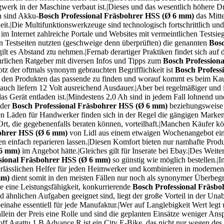
gwerk in der Maschine verbaut ist.|Dieses und das wesentlich höhere
n sind Akku-
Bosch Professional Fräsbohrer HSS (Ø 6 mm)
das Mitt
it.|Die Multifunktionswerkzeuge sind technologisch fortschrittlich un
Internet zahlreiche Portale und Websites mit vermeintlichen Testsieg
n Testseiten nutzten (geschweige denn überprüften) die genannten
Bosc
gilt es Abstand ztu nehmen.|Fernab derartiger Praktiken findet sich auf 
führlichen Ratgeber mit diversen Infos und Tipps zum
Bosch Profession
otz der oftmals synonym gebrauchten Begrifflichkeit ist
Bosch Profess
all den Produkten das passende zu finden und worauf kommt es beim K
auch liefern 12 Volt ausreichend Ausdauer.|Aber bei regelmäßiger und 
as Gerät entladen ist.|Mindestens 2,0 Ah sind in jedem Fall lohnend u
 der
Bosch Professional Fräsbohrer HSS (Ø 6 mm)
beziehungsweise 
n Läden für Handwerker finden sich in der Regel die gängigen Marken
Ort, die gegebenenfalls beraten können, vorteilhaft.|Manchen Käufer k
bohrer HSS (Ø 6 mm)
von Lidl aus einem etwaigen Wochenangebot eine 
elten einfach reparieren lassen.|Diesen Komfort bieten nur namhafte Pro
 6 mm)
im Angebot hätte.|Gleiches gilt für Inserate bei Ebay.|Des Wei
sional Fräsbohrer HSS (Ø 6 mm)
so günstig wie möglich bestellen.|
erlässlichen Helfer für jeden Heimwerker und kombinieren in moderne
mm)
dient somit in den meisten Fällen nur noch als synonymer Überbegr
 eine Leistungsfähigkeit, konkurrierende
Bosch Professional Fräsb
ähnlichen Aufgaben geeignet sind, liegt der große Vorteil in der Una
inahe essentiell für jede Manufaktur.|Wer auf Langlebigkeit Wert legt 
ein der Preis eine Rolle und sind die geplanten Einsätze weniger Ans
off Agattu 1.B Advance R ist ein City E-Bike, das nicht nur wegen des