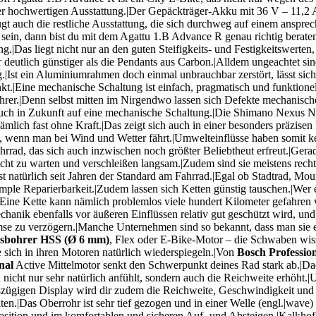
ochwertigen Ausstattung.|Der Gepäckträger-Akku mit 36 V – 11,2 Ah –
t auch die restliche Ausstattung, die sich durchweg auf einem anspre
ein, dann bist du mit dem Agattu 1.B Advance R genau richtig berat
g.|Das liegt nicht nur an den guten Steifigkeits- und Festigkeitswerte
er deutlich günstiger als die Pendants aus Carbon.|Alldem ungeachtet 
|Ist ein Aluminiumrahmen doch einmal unbrauchbar zerstört, lässt sich
t.|Eine mechanische Schaltung ist einfach, pragmatisch und funktionel
hrer.|Denn selbst mitten im Nirgendwo lassen sich Defekte mechanisch
r auch in Zukunft auf eine mechanische Schaltung.|Die Shimano Nexus N
lich fast ohne Kraft.|Das zeigt sich auch in einer besonders präzisen 
, wenn man bei Wind und Wetter fährt.|Umwelteinflüsse haben somit ke
hrrad, das sich auch inzwischen noch größter Beliebtheut erfreut.|Ger
eicht zu warten und verschleißen langsam.|Zudem sind sie meistens recht
st natürlich seit Jahren der Standard am Fahrrad.|Egal ob Stadtrad, Mo
d simple Reparierbarkeit.|Zudem lassen sich Ketten günstig tauschen.|W
.|Eine Kette kann nämlich problemlos viele hundert Kilometer gefahre
echanik ebenfalls vor äußeren Einflüssen relativ gut geschützt wird, un
remse zu verzögern.|Manche Unternehmen sind so bekannt, dass man sie e
äsbohrer HSS (Ø 6 mm)
, Flex oder E-Bike-Motor – die Schwaben wisse
 sich in ihren Motoren natürlich wiederspiegeln.|Von
Bosch Professio
nal
Active Mittelmotor senkt den Schwerpunkt deines Rad stark ab.|Da
 nicht nur sehr natürlich anfühlt, sondern auch die Reichweite erhöht.
oßzügigen Display wird dir zudem die Reichweite, Geschwindigkeit und
en.|Das Oberrohr ist sehr tief gezogen und in einer Welle (engl.|wave)
position und im komfortablen und sicheren Auf- und Absteigen.|Kalkho