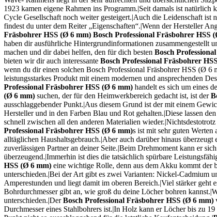
1923 kamen eigene Rahmen ins Programm.|Seit damals ist natürlich k
Cycle Gesellschaft noch weiter gesteigert.|Auch die Leidenschaft ist
findest du unter dem Reiter „Eigenschaften“.|Wenn der Hersteller A
Fräsbohrer HSS (Ø 6 mm)
Bosch Professional Fräsbohrer HSS 
haben dir ausführliche Hintergrundinformationen zusammengestellt 
machen und dir dabei helfen, den für dich besten
Bosch Professiona
bieten wir dir auch interessante
Bosch Professional Fräsbohrer HS
wenn du dir einen solchen Bosch Professional Fräsbohrer HSS (Ø 6 
leistungsstarkes Produkt mit einem modernen und ansprechenden Desig
Professional Fräsbohrer HSS (Ø 6 mm)
handelt es sich um eines de
(Ø 6 mm)
suchen, der für den Heimwerkbereich gedacht ist, ist der
B
ausschlaggebender Punkt.|Aus diesem Grund ist der mit einem Gewich
Hersteller und in den Farben Blau und Rot gehalten.|Diese lassen de
schnell zwischen all den anderen Materialien wieder.|Nichtsdestotro
Professional Fräsbohrer HSS (Ø 6 mm)
s ist mit sehr guten Werten 
alltäglichen Haushaltsgebrauch.|Aber auch darüber hinaus überzeugt er
zuverlässigen Partner an deiner Seite.|Beim Drehmoment kann er sich 
überzeugend.|Immerhin ist dies die tatsächlich spürbare Leistungsfäh
HSS (Ø 6 mm)
eine wichtige Rolle, denn aus dem Akku kommt der be
unterschieden.|Bei der Art gibt es zwei Varianten: Nickel-Cadmium un
Amperestunden und liegt damit im oberen Bereich.|Viel stärker geht
Bohrdurchmesser gibt an, wie groß du deine Löcher bohren kannst.|W
unterschieden.|Der
Bosch Professional Fräsbohrer HSS (Ø 6 mm)
Durchmesser eines Stahlbohrers ist.|In Holz kann er Löcher bis zu 19