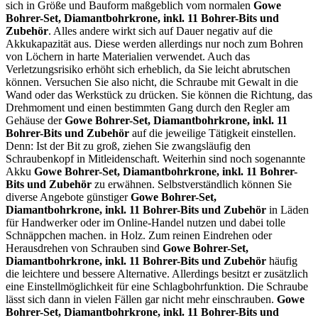
sich in Größe und Bauform maßgeblich vom normalen
Gowe
Bohrer-Set, Diamantbohrkrone, inkl. 11 Bohrer-Bits und
Zubehör
. Alles andere wirkt sich auf Dauer negativ auf die
Akkukapazität aus. Diese werden allerdings nur noch zum Bohren
von Löchern in harte Materialien verwendet. Auch das
Verletzungsrisiko erhöht sich erheblich, da Sie leicht abrutschen
können. Versuchen Sie also nicht, die Schraube mit Gewalt in die
Wand oder das Werkstück zu drücken. Sie können die Richtung, das
Drehmoment und einen bestimmten Gang durch den Regler am
Gehäuse der
Gowe Bohrer-Set, Diamantbohrkrone, inkl. 11
Bohrer-Bits und Zubehör
auf die jeweilige Tätigkeit einstellen.
Denn: Ist der Bit zu groß, ziehen Sie zwangsläufig den
Schraubenkopf in Mitleidenschaft. Weiterhin sind noch sogenannte
Akku
Gowe Bohrer-Set, Diamantbohrkrone, inkl. 11 Bohrer-
Bits und Zubehör
zu erwähnen. Selbstverständlich können Sie
diverse Angebote günstiger
Gowe Bohrer-Set,
Diamantbohrkrone, inkl. 11 Bohrer-Bits und Zubehör
in Läden
für Handwerker oder im Online-Handel nutzen und dabei tolle
Schnäppchen machen. in Holz. Zum reinen Eindrehen oder
Herausdrehen von Schrauben sind
Gowe Bohrer-Set,
Diamantbohrkrone, inkl. 11 Bohrer-Bits und Zubehör
häufig
die leichtere und bessere Alternative. Allerdings besitzt er zusätzlich
eine Einstellmöglichkeit für eine Schlagbohrfunktion. Die Schraube
lässt sich dann in vielen Fällen gar nicht mehr einschrauben.
Gowe
Bohrer-Set, Diamantbohrkrone, inkl. 11 Bohrer-Bits und