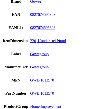
Brand
Gowe?
EAN
0827674595898
EANList
0827674595898
ItemDimensions
220, Hundertstel Pfund
Label
Gowegroup
Manufacturer
Gowegroup
MPN
GWE-1013570
PartNumber
GWE-1013570
ProductGroup
Home Improvement